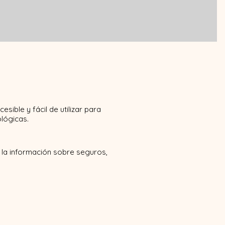
os | Inicio
Lista de servicios
Feed del blog
More
ble y fácil de utilizar para
lógicas.
a la información sobre seguros,