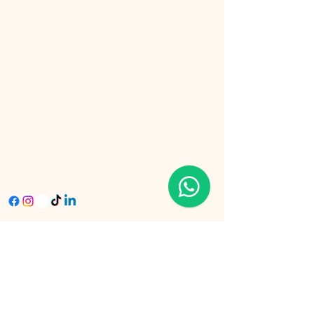
+593-99-985-0380
robertojuradop@rjse
guros.com
Ecuador