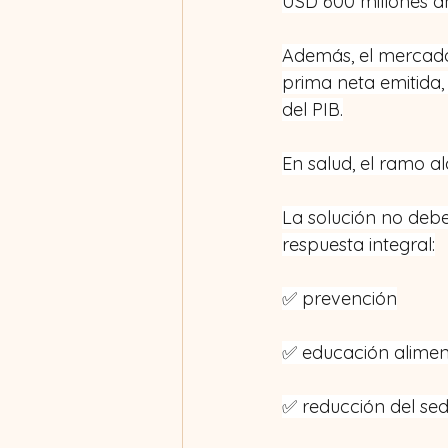
USD 600 millones an
Además, el mercado
prima neta emitida,
del PIB.
En salud, el ramo 
La solución no deber
respuesta integral:
✅ prevención
✅ educación alimen
✅ reducción del se