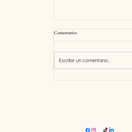
Comentarios
Escribir un comentario...
Simplificación de seguros en línea:
Cómo funciona un corredor de
seguros digital
RJSeguros
+593-99-985-0380
robertojuradop@rjsegu
m
Ecuador