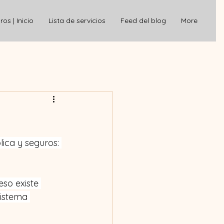
os | Inicio
Lista de servicios
Feed del blog
More
ica y seguros: 
so existe 
sistema 