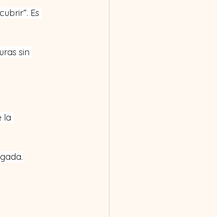
brir”. Es 
ras sin 
 la 
agada.